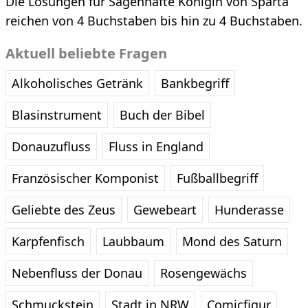
Die Lösungen für Sagenhafte Königin von Sparta
reichen von 4 Buchstaben bis hin zu 4 Buchstaben.
Aktuell beliebte Fragen
Alkoholisches Getränk
Bankbegriff
Blasinstrument
Buch der Bibel
Donauzufluss
Fluss in England
Französischer Komponist
Fußballbegriff
Geliebte des Zeus
Gewebeart
Hunderasse
Karpfenfisch
Laubbaum
Mond des Saturn
Nebenfluss der Donau
Rosengewächs
Schmuckstein
Stadt in NRW
Comicfigur