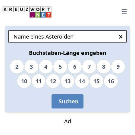
Open 
Buchstaben-Länge eingeben
2
3
4
5
6
7
8
9
10
11
12
13
14
15
16
Suchen
Ad