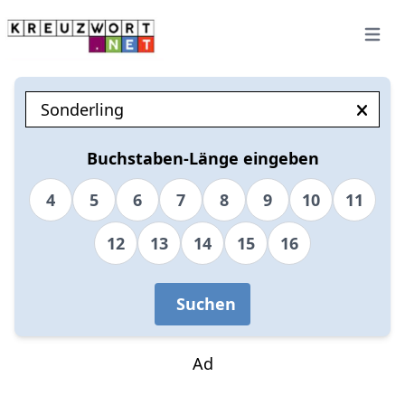
Open 
Buchstaben-Länge eingeben
4
5
6
7
8
9
10
11
12
13
14
15
16
Suchen
Ad