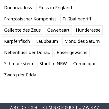
Donauzufluss
Fluss in England
Französischer Komponist
Fußballbegriff
Geliebte des Zeus
Gewebeart
Hunderasse
Karpfenfisch
Laubbaum
Mond des Saturn
Nebenfluss der Donau
Rosengewächs
Schmuckstein
Stadt in NRW
Comicfigur
Zwerg der Edda
A
B
C
D
E
F
G
H
I
J
K
L
M
N
O
P
Q
R
S
T
U
V
W
X
Y
Z