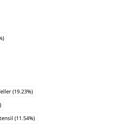
%)
Teller (19.23%)
)
ensil (11.54%)