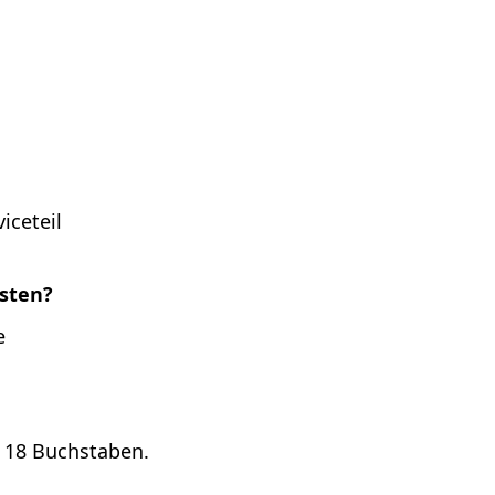
iceteil
esten?
e
u 18 Buchstaben.