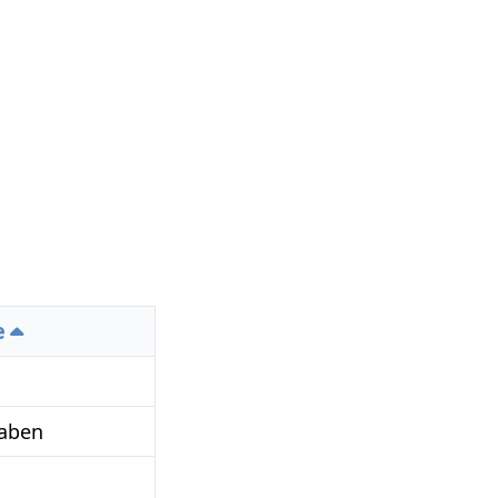
e
aben