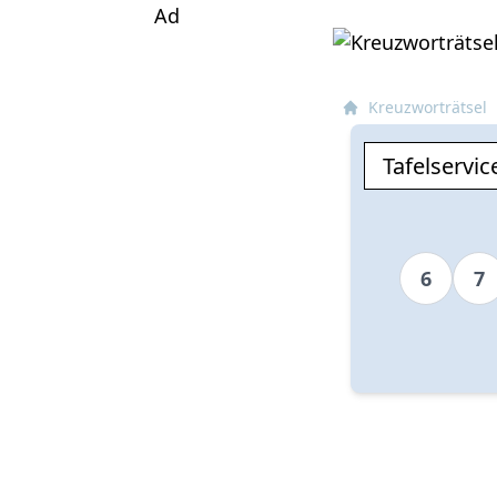
Ad
Kreuzworträtsel
6
7