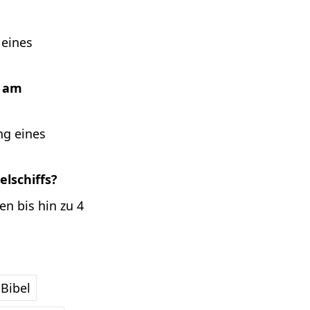
 eines
s am
ng eines
lschiffs?
n bis hin zu 4
Bibel