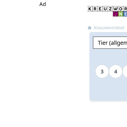
Ad
Kreuzworträtsel
3
4