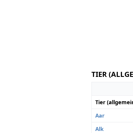
TIER (ALLG
Tier (allgeme
Aar
Alk