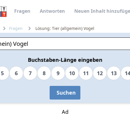
Fragen
Antworten
Neuen Inhalt hinzufüg
Fragen
Lösung: Tier (allgemein) Vogel
Buchstaben-Länge eingeben
5
6
7
8
9
10
11
12
13
1
Suchen
Ad