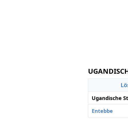
UGANDISCHE
Lö
Ugandische St
Entebbe