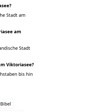
iasee?
che Stadt am
oriasee am
andische Stadt
am Viktoriasee?
hstaben bis hin
Bibel