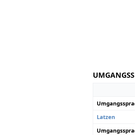
UMGANGSSP
Umgangssprac
Latzen
Umgangssprac