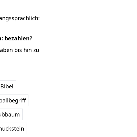
angssprachlich:
: bezahlen?
aben bis hin zu
Bibel
allbegriff
ubbaum
uckstein