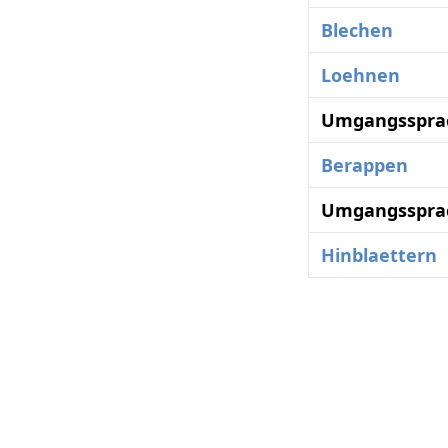
Blechen
Loehnen
Umgangssprac
Berappen
Umgangssprac
Hinblaettern