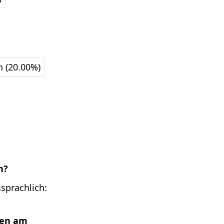
n (20.00%)
n?
sprachlich:
len am