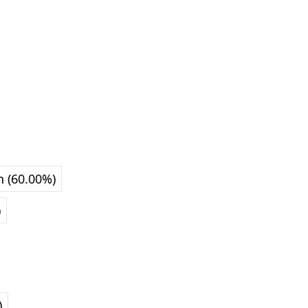
n (60.00%)
)
)