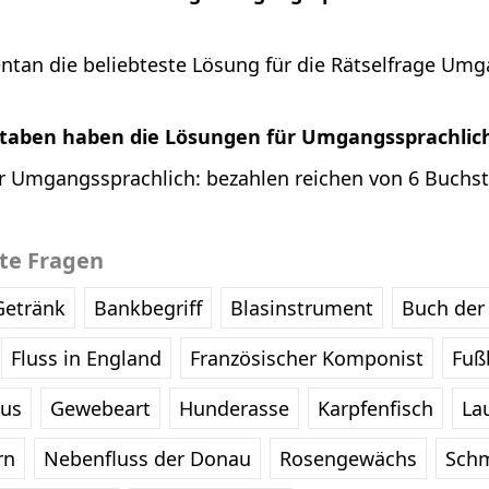
ntan die beliebteste Lösung für die Rätselfrage Umg
staben haben die Lösungen für Umgangssprachlich
r Umgangssprachlich: bezahlen reichen von 6 Buchst
bte Fragen
Getränk
Bankbegriff
Blasinstrument
Buch der 
Fluss in England
Französischer Komponist
Fußb
eus
Gewebeart
Hunderasse
Karpfenfisch
La
rn
Nebenfluss der Donau
Rosengewächs
Schm