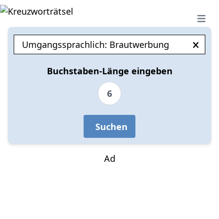
Open 
Buchstaben-Länge eingeben
6
Suchen
Ad