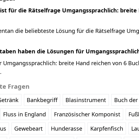
ist für die Rätselfrage Umgangssprachlich: breit
ntan die beliebteste Lösung für die Rätselfrage Um
staben haben die Lösungen für Umgangssprachlich
r Umgangssprachlich: breite Hand reichen von 6 Buc
.
bte Fragen
Getränk
Bankbegriff
Blasinstrument
Buch der 
Fluss in England
Französischer Komponist
Fußb
eus
Gewebeart
Hunderasse
Karpfenfisch
La