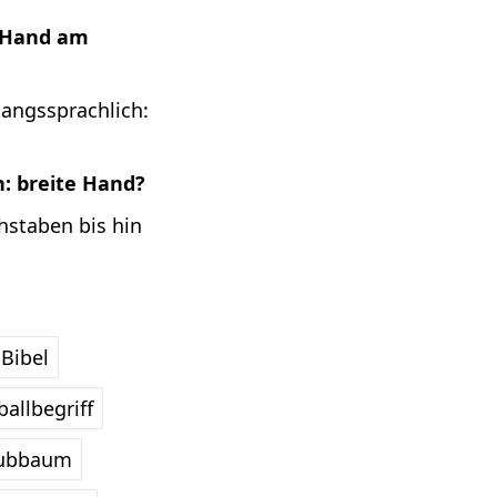
e Hand am
gangssprachlich:
: breite Hand?
hstaben bis hin
Bibel
allbegriff
ubbaum