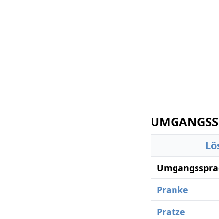
UMGANGSSP
Lö
Umgangssprach
Pranke
Pratze