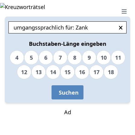
Open 
Buchstaben-Länge eingeben
4
5
6
7
8
9
10
11
12
13
14
15
16
17
18
Suchen
Ad