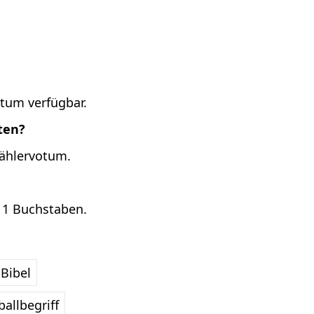
otum verfügbar.
ten?
Wählervotum.
11 Buchstaben.
Bibel
allbegriff