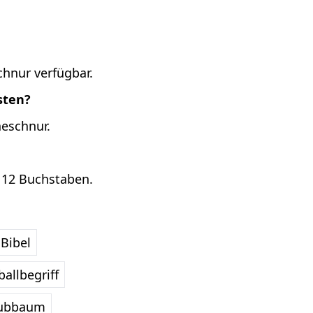
chnur verfügbar.
sten?
heschnur.
 12 Buchstaben.
Bibel
allbegriff
ubbaum