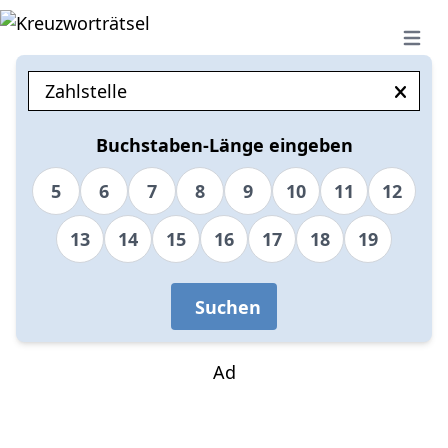
Open 
Buchstaben-Länge eingeben
5
6
7
8
9
10
11
12
13
14
15
16
17
18
19
Suchen
Ad