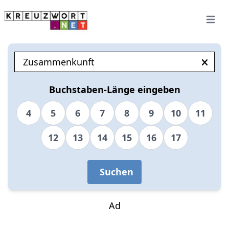
Open 
Buchstaben-Länge eingeben
4
5
6
7
8
9
10
11
12
13
14
15
16
17
Suchen
Ad