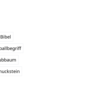
Bibel
allbegriff
ubbaum
uckstein