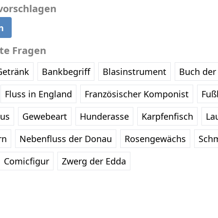
vorschlagen
n
bte Fragen
Getränk
Bankbegriff
Blasinstrument
Buch der 
Fluss in England
Französischer Komponist
Fußb
eus
Gewebeart
Hunderasse
Karpfenfisch
La
rn
Nebenfluss der Donau
Rosengewächs
Schm
Comicfigur
Zwerg der Edda