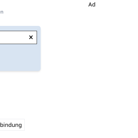
Ad
en
rbindung