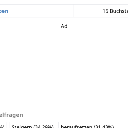
ben
15 Buchst
Ad
elfragen
%)
Steigern (34.29%)
heraufsetzen (31.43%)