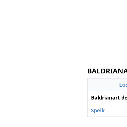
BALDRIANAR
Lö
Baldrianart d
Speik