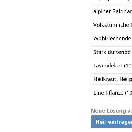
alpiner Baldria
Volkstümliche 
Wohlriechende 
Stark duftende
Lavendelart (1
Heilkraut, Heil
Eine Pflanze (1
Neue Lösung v
Heir eintrage