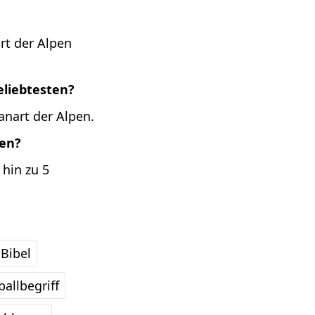
rt der Alpen
eliebtesten?
anart der Alpen.
pen?
 hin zu 5
Bibel
allbegriff