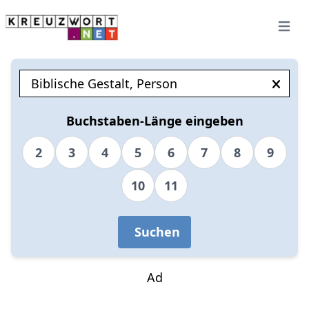
Open 
Buchstaben-Länge eingeben
2
3
4
5
6
7
8
9
10
11
Suchen
Ad