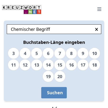
Open 
Buchstaben-Länge eingeben
3
4
5
6
7
8
9
10
11
12
13
14
15
16
17
18
19
20
Suchen