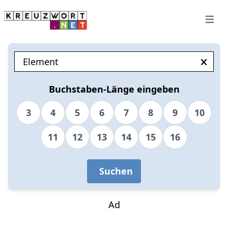
Open 
Buchstaben-Länge eingeben
3
4
5
6
7
8
9
10
11
12
13
14
15
16
Suchen
Ad