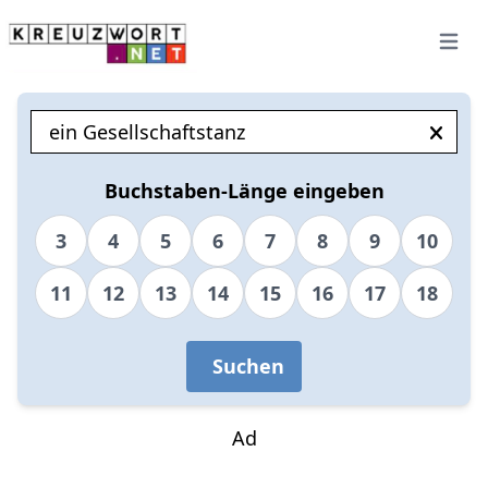
Open 
Buchstaben-Länge eingeben
3
4
5
6
7
8
9
10
11
12
13
14
15
16
17
18
Suchen
Ad