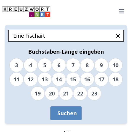
Open 
Buchstaben-Länge eingeben
3
4
5
6
7
8
9
10
11
12
13
14
15
16
17
18
19
20
21
22
23
Suchen