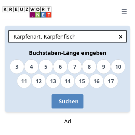
Open 
Buchstaben-Länge eingeben
3
4
5
6
7
8
9
10
11
12
13
14
15
16
17
Suchen
Ad