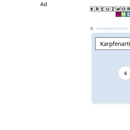
Ad
Kreuzworträtsel
4