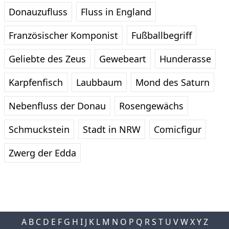
Donauzufluss
Fluss in England
Französischer Komponist
Fußballbegriff
Geliebte des Zeus
Gewebeart
Hunderasse
Karpfenfisch
Laubbaum
Mond des Saturn
Nebenfluss der Donau
Rosengewächs
Schmuckstein
Stadt in NRW
Comicfigur
Zwerg der Edda
A
B
C
D
E
F
G
H
I
J
K
L
M
N
O
P
Q
R
S
T
U
V
W
X
Y
Z