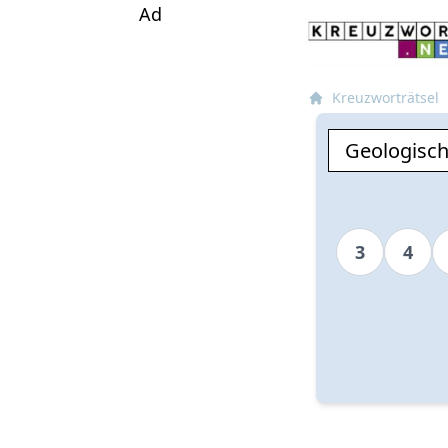
Ad
Kreuzworträtsel
3
4