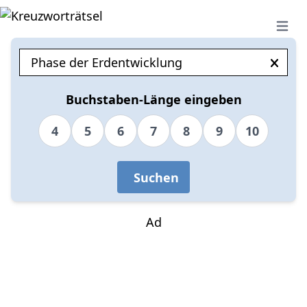
Open 
Buchstaben-Länge eingeben
4
5
6
7
8
9
10
Suchen
Ad