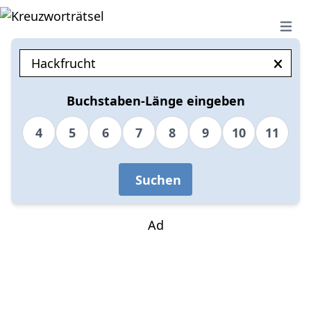
Open 
Buchstaben-Länge eingeben
4
5
6
7
8
9
10
11
Suchen
Ad