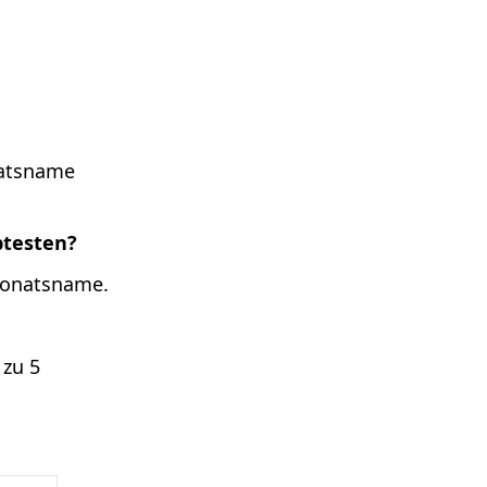
natsname
btesten?
 Monatsname.
 zu 5