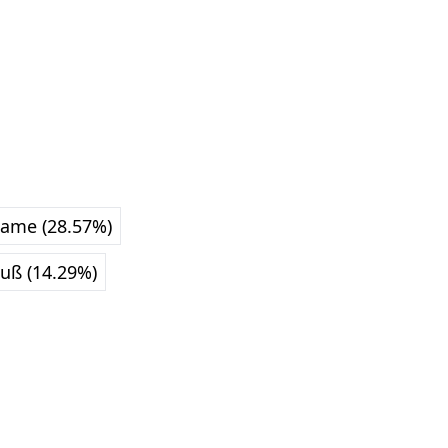
ame (28.57%)
luß (14.29%)