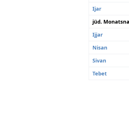
Ijar
jüd. Monatsn
Ijjar
Nisan
Sivan
Tebet