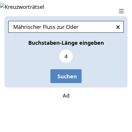
Open 
Buchstaben-Länge eingeben
4
Suchen
Ad