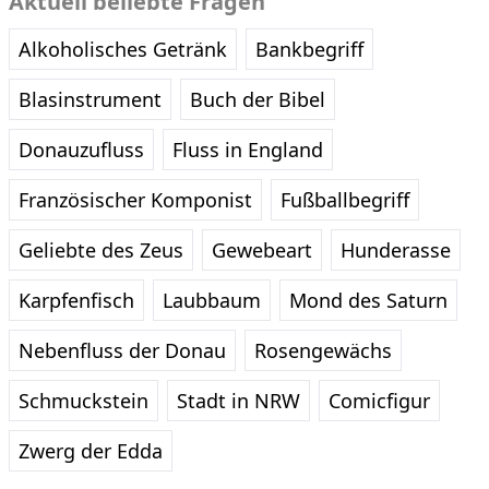
Aktuell beliebte Fragen
Alkoholisches Getränk
Bankbegriff
Blasinstrument
Buch der Bibel
Donauzufluss
Fluss in England
Französischer Komponist
Fußballbegriff
Geliebte des Zeus
Gewebeart
Hunderasse
Karpfenfisch
Laubbaum
Mond des Saturn
Nebenfluss der Donau
Rosengewächs
Schmuckstein
Stadt in NRW
Comicfigur
Zwerg der Edda