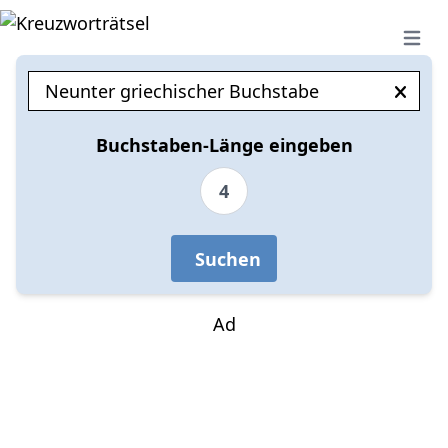
Open 
Buchstaben-Länge eingeben
4
Suchen
Ad