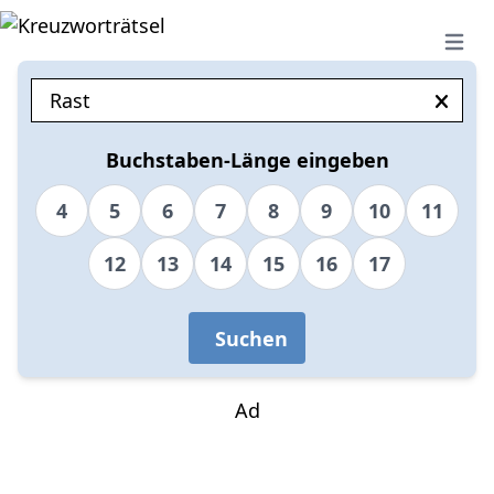
Open 
Buchstaben-Länge eingeben
4
5
6
7
8
9
10
11
12
13
14
15
16
17
Suchen
Ad