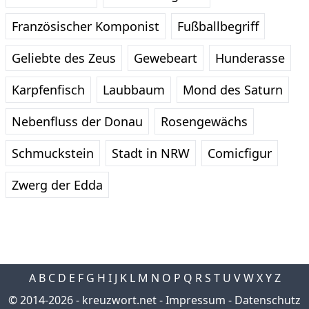
Französischer Komponist
Fußballbegriff
Geliebte des Zeus
Gewebeart
Hunderasse
Karpfenfisch
Laubbaum
Mond des Saturn
Nebenfluss der Donau
Rosengewächs
Schmuckstein
Stadt in NRW
Comicfigur
Zwerg der Edda
A
B
C
D
E
F
G
H
I
J
K
L
M
N
O
P
Q
R
S
T
U
V
W
X
Y
Z
© 2014-2026 -
kreuzwort.net
-
Impressum
-
Datenschutz