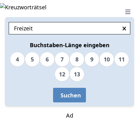
Open 
Buchstaben-Länge eingeben
4
5
6
7
8
9
10
11
12
13
Suchen
Ad