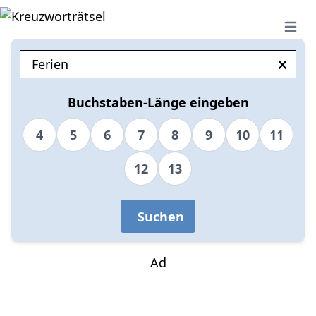
Open 
Buchstaben-Länge eingeben
4
5
6
7
8
9
10
11
12
13
Suchen
Ad