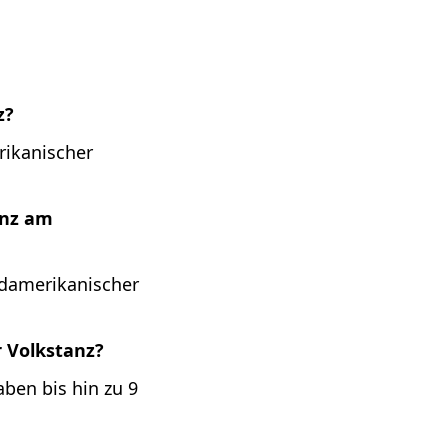
z?
rikanischer
anz am
üdamerikanischer
 Volkstanz?
ben bis hin zu 9