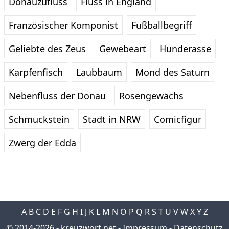
Donauzufluss
Fluss in England
Französischer Komponist
Fußballbegriff
Geliebte des Zeus
Gewebeart
Hunderasse
Karpfenfisch
Laubbaum
Mond des Saturn
Nebenfluss der Donau
Rosengewächs
Schmuckstein
Stadt in NRW
Comicfigur
Zwerg der Edda
A
B
C
D
E
F
G
H
I
J
K
L
M
N
O
P
Q
R
S
T
U
V
W
X
Y
Z
© 2014-2026 -
kreuzwort.net
-
Impressum
-
Datenschutz