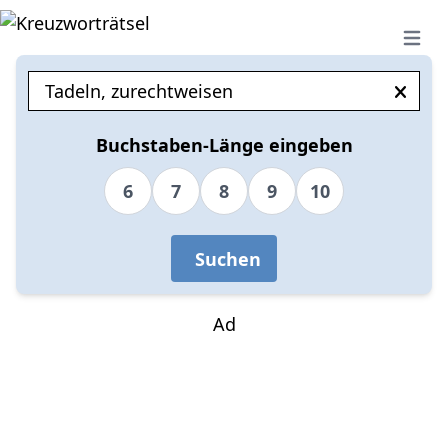
Open 
Buchstaben-Länge eingeben
6
7
8
9
10
Suchen
Ad