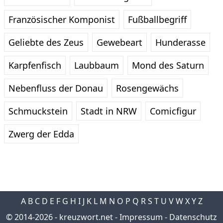
Französischer Komponist
Fußballbegriff
Geliebte des Zeus
Gewebeart
Hunderasse
Karpfenfisch
Laubbaum
Mond des Saturn
Nebenfluss der Donau
Rosengewächs
Schmuckstein
Stadt in NRW
Comicfigur
Zwerg der Edda
A
B
C
D
E
F
G
H
I
J
K
L
M
N
O
P
Q
R
S
T
U
V
W
X
Y
Z
© 2014-2026 -
kreuzwort.net
-
Impressum
-
Datenschutz