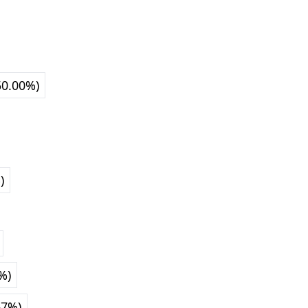
50.00%)
)
%)
67%)