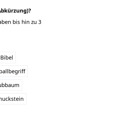
Abkürzung)?
ben bis hin zu 3
Bibel
allbegriff
ubbaum
uckstein