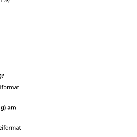
)?
eiformat
ng) am
eiformat