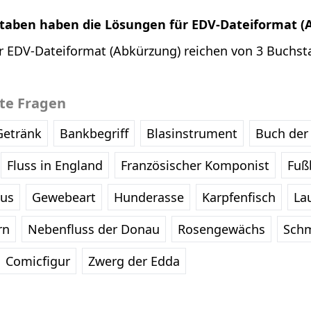
staben haben die Lösungen für EDV-Dateiformat (
r EDV-Dateiformat (Abkürzung) reichen von 3 Buchsta
bte Fragen
Getränk
Bankbegriff
Blasinstrument
Buch der 
Fluss in England
Französischer Komponist
Fußb
eus
Gewebeart
Hunderasse
Karpfenfisch
La
rn
Nebenfluss der Donau
Rosengewächs
Schm
Comicfigur
Zwerg der Edda