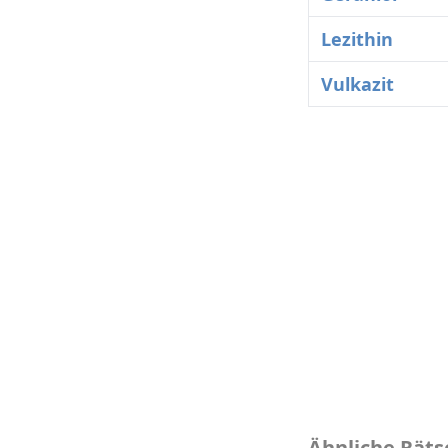
Lezithin
Vulkazit
Ähnliche Räts