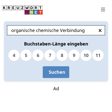
Open 
Buchstaben-Länge eingeben
4
5
6
7
8
9
10
11
Suchen
Ad