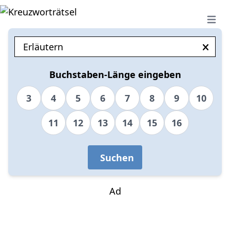
Open 
Buchstaben-Länge eingeben
3
4
5
6
7
8
9
10
11
12
13
14
15
16
Suchen
Ad