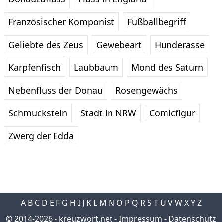
Französischer Komponist
Fußballbegriff
Geliebte des Zeus
Gewebeart
Hunderasse
Karpfenfisch
Laubbaum
Mond des Saturn
Nebenfluss der Donau
Rosengewächs
Schmuckstein
Stadt in NRW
Comicfigur
Zwerg der Edda
A
B
C
D
E
F
G
H
I
J
K
L
M
N
O
P
Q
R
S
T
U
V
W
X
Y
Z
© 2014-2026 -
kreuzwort.net
-
Impressum
-
Datenschutz