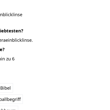
nblicklinse
liebtesten?
raeinblicklinse.
se?
in zu 6
Bibel
allbegriff