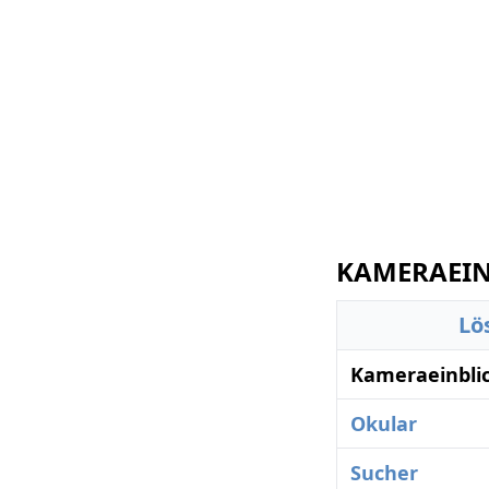
KAMERAEINB
Lö
Kameraeinblic
Okular
Sucher