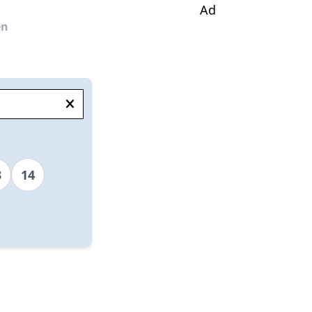
Ad
en
3
14