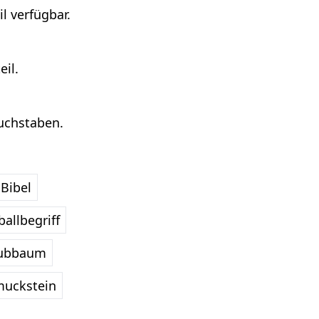
l verfügbar.
eil.
Buchstaben.
Bibel
allbegriff
ubbaum
uckstein