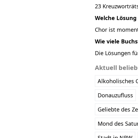
23 Kreuzworträts
Welche Lösung i
Chor ist momenta
Wie viele Buch
Die Lösungen fü
Aktuell belie
Alkoholisches 
Donauzufluss
Geliebte des Z
Mond des Satu
Stadt in NRW