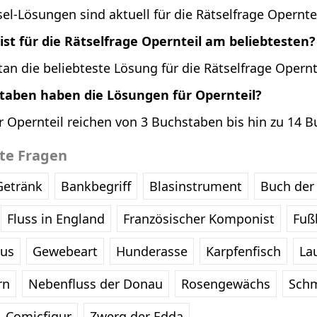
el-Lösungen sind aktuell für die Rätselfrage Operntei
st für die Rätselfrage Opernteil am beliebtesten?
n die beliebteste Lösung für die Rätselfrage Opernt
staben haben die Lösungen für Opernteil?
r Opernteil reichen von 3 Buchstaben bis hin zu 14 
bte Fragen
Getränk
Bankbegriff
Blasinstrument
Buch der 
Fluss in England
Französischer Komponist
Fußb
eus
Gewebeart
Hunderasse
Karpfenfisch
La
rn
Nebenfluss der Donau
Rosengewächs
Schm
Comicfigur
Zwerg der Edda