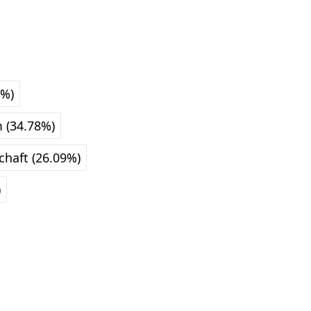
8%)
m (34.78%)
haft (26.09%)
)