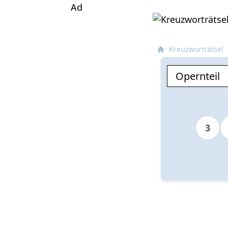
Ad
Kreuzworträtsel
3