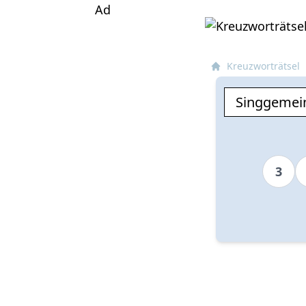
Ad
Kreuzworträtsel
3