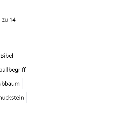
 zu 14
Bibel
allbegriff
ubbaum
uckstein