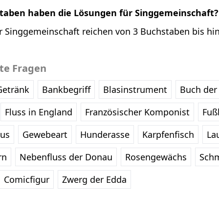
staben haben die Lösungen für Singgemeinschaft?
r Singgemeinschaft reichen von 3 Buchstaben bis hin
bte Fragen
Getränk
Bankbegriff
Blasinstrument
Buch der 
Fluss in England
Französischer Komponist
Fußb
eus
Gewebeart
Hunderasse
Karpfenfisch
La
rn
Nebenfluss der Donau
Rosengewächs
Schm
Comicfigur
Zwerg der Edda