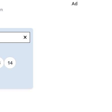
Ad
en
3
14