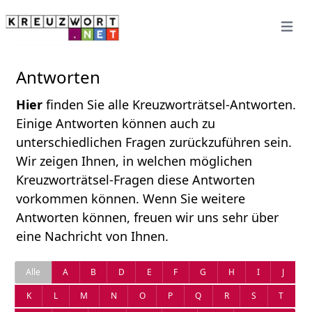
Open 
Antworten
Hier
finden Sie alle Kreuzworträtsel-Antworten.
Einige Antworten können auch zu
unterschiedlichen Fragen zurückzuführen sein.
Wir zeigen Ihnen, in welchen möglichen
Kreuzworträtsel-Fragen diese Antworten
vorkommen können. Wenn Sie weitere
Antworten können, freuen wir uns sehr über
eine Nachricht von Ihnen.
Alle
A
B
D
E
F
G
H
I
J
K
L
M
N
O
P
Q
R
S
T