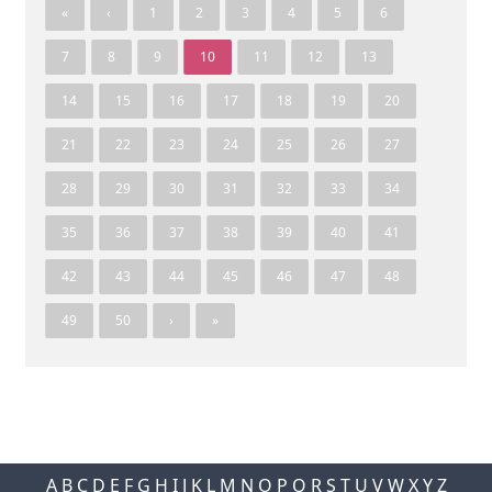
«
‹
1
2
3
4
5
6
7
8
9
10
11
12
13
14
15
16
17
18
19
20
21
22
23
24
25
26
27
28
29
30
31
32
33
34
35
36
37
38
39
40
41
42
43
44
45
46
47
48
49
50
›
»
A
B
C
D
E
F
G
H
I
J
K
L
M
N
O
P
Q
R
S
T
U
V
W
X
Y
Z