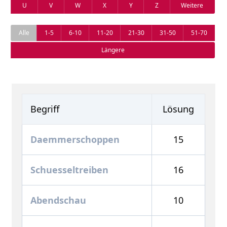
U
V
W
X
Y
Z
Weitere
Alle
1-5
6-10
11-20
21-30
31-50
51-70
Längere
Begriff
Lösung
Daemmerschoppen
15
Schuesseltreiben
16
Abendschau
10