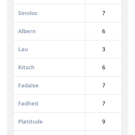
Sinnlos
7
Albern
6
Lau
3
Kitsch
6
Fadaise
7
Fadheit
7
Platitude
9