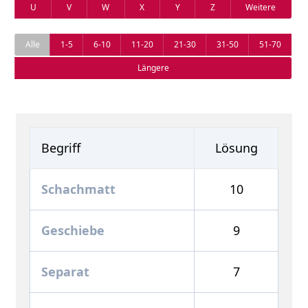
U
V
W
X
Y
Z
Weitere
Alle
1-5
6-10
11-20
21-30
31-50
51-70
Längere
Begriff
Lösung
Schachmatt
10
Geschiebe
9
Separat
7