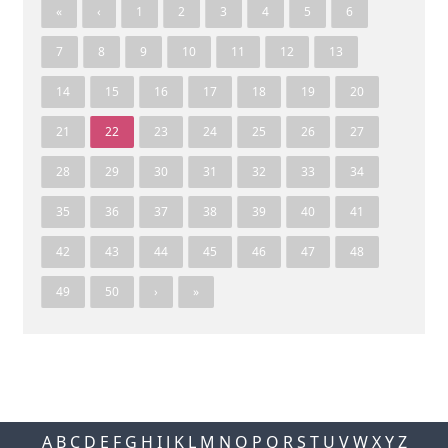
«
‹
1
2
3
4
5
6
7
8
9
10
11
12
13
14
15
16
17
18
19
20
21
22
23
24
25
26
27
28
29
30
31
32
33
34
35
36
37
38
39
40
41
42
43
44
45
46
47
48
49
50
›
»
A
B
C
D
E
F
G
H
I
J
K
L
M
N
O
P
Q
R
S
T
U
V
W
X
Y
Z