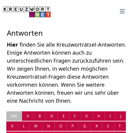
Open 
Antworten
Hier
finden Sie alle Kreuzworträtsel-Antworten.
Einige Antworten können auch zu
unterschiedlichen Fragen zurückzuführen sein.
Wir zeigen Ihnen, in welchen möglichen
Kreuzworträtsel-Fragen diese Antworten
vorkommen können. Wenn Sie weitere
Antworten können, freuen wir uns sehr über
eine Nachricht von Ihnen.
Alle
A
B
D
E
F
G
H
I
J
K
L
M
N
O
P
Q
R
S
T