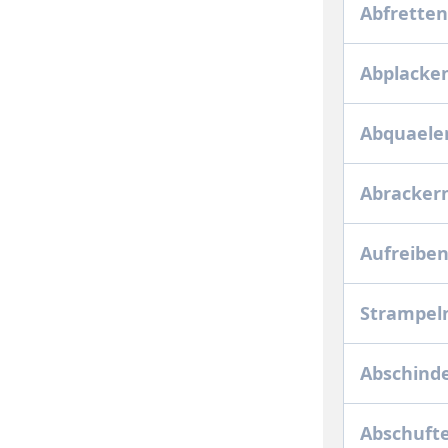
Abfretten
Abplacke
Abquaele
Abracker
Aufreibe
Strampel
Abschind
Abschuft