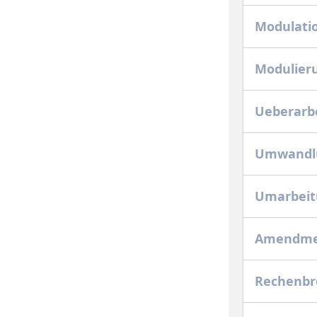
Modulati
Modulier
Ueberarb
Umwandl
Umarbeit
Amendme
Rechenbr