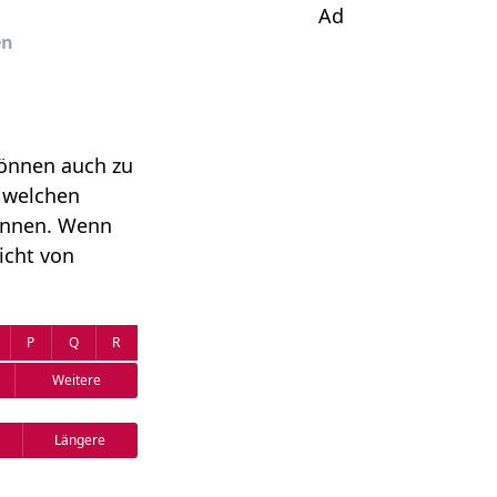
Ad
en
können auch zu
n welchen
önnen. Wenn
icht von
P
Q
R
Weitere
Längere