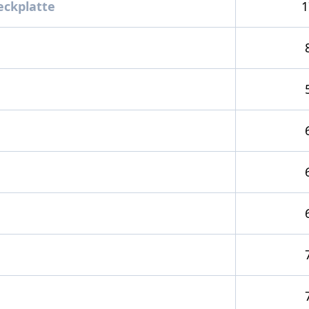
eckplatte
1