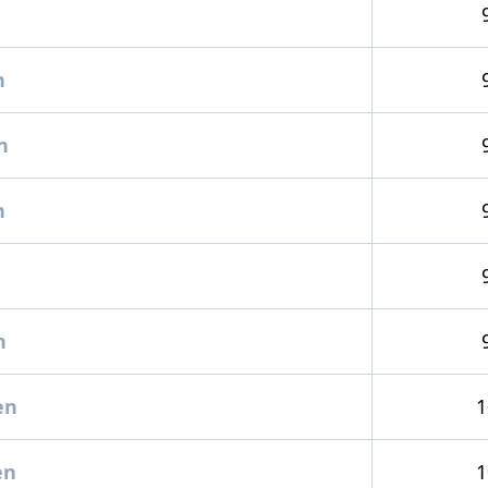
n
n
n
n
n
en
1
en
1