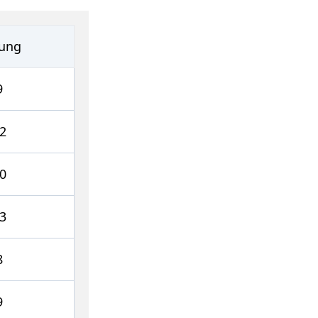
ung
9
2
0
3
8
9