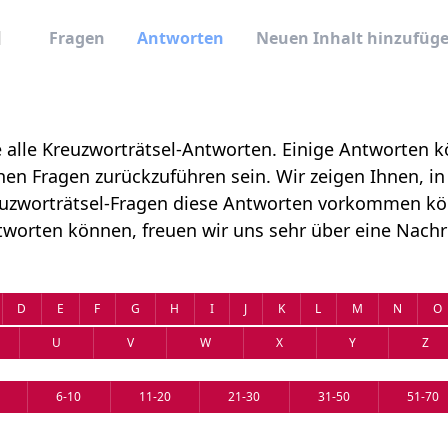
Fragen
Antworten
Neuen Inhalt hinzufüg
e alle Kreuzworträtsel-Antworten. Einige Antworten 
hen Fragen zurückzuführen sein. Wir zeigen Ihnen, i
uzworträtsel-Fragen diese Antworten vorkommen k
tworten können, freuen wir uns sehr über eine Nachr
D
E
F
G
H
I
J
K
L
M
N
O
U
V
W
X
Y
Z
6-10
11-20
21-30
31-50
51-70