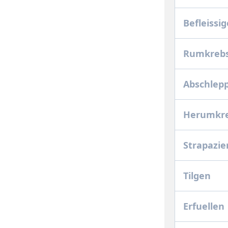
Befleissi
Rumkreb
Abschlep
Herumkr
Strapazie
Tilgen
Erfuellen