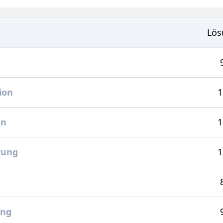
Lös
ion
1
on
1
rung
1
ng