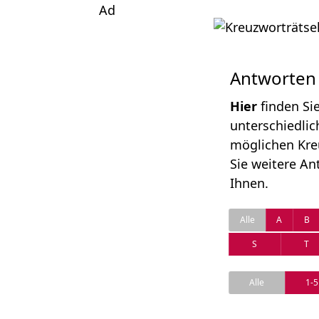
Ad
Antworten
Hier
finden Si
unterschiedlic
möglichen Kre
Sie weitere An
Ihnen.
Alle
A
B
S
T
Alle
1-5